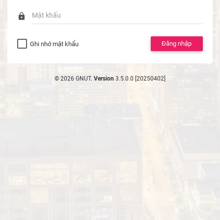
lock
Đăng nhập
Ghi nhớ mật khẩu
© 2026 GNUT.
Version
3.5.0.0 [20250402]